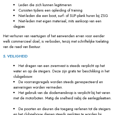
Leden die zich kunnen legitimeren
Cursisten tijdens een opleiding of training
Niet-leden die een boot, surf- of SUP-plank huren bij ZSG
Niet-leden met eigen materiaal, mits aankoop van een
dagpas
Het verhuren van vaartuigen of het aanwenden ervan voor eender
welk commercieel doel, is verboden, tenzij met schriftelijke toelating
van de raad van Bestuur.
5. VEILIGHEID
Het dragen van een zwemvest is steeds verplicht op het
water en op de steigers. Deze zijn gratis ter beschikking in het
clubgebouw.
De voorrangsregels worden steeds gerespecteerd en
aanvaringen worden vermeden.
Het gebruik van de dodemansknop is verplicht bij het varen
met de motorboten. Matig de snelheid nabij de aanlegplaatsen.
De poorten en deuren die toegang verlenen tot de steigers
en het clubgebouw dienen steeds gesloten te worden bij