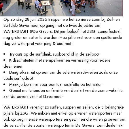
Op zondag 28 juni 2026 trappen we het zomerseizoen bij Zeil- en
Surfclub Gavermeer op gang met de tweede editie van
WATERSTART @De Gavers. Dit jaar belooft het ZSG- zomerfestival
nog groter en zotter te worden. Hou jullie vast voor een spetterende
dag vol waterpret voor jong & oud met:
Try-outs op de surfplank, supboard of in de zeilboot
Kidsactiviteiten met stempelkaart en verrassing voor iedere
deelnemer
Daag elkaar uit op een van de vele wateractiviteiten zoals onze
coole surfrodeo!
Maak je borst nat voor een teamestafette op het water
Geniet met vrienden en familie van de start van de zomervakantie
aan de oevers van het Gavermeer
WATERSTART verenigt zo surfen, suppen en zeilen, de 3 belangrijke
pijlers bij ZSG. We mikken niet enkel op ervaren watersporters maar
ook op beginnende watersporters en gezinnen die willen proeven van
de verschillende soorten watersporten in De Gavers. Een ideale mix