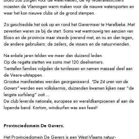
Bloso zou zorgen voor de watervlakten, de vijf federatiestichters
moesten de Vlamingen warm maken voor de nieuwe watersporten en
waar het kon nieuwe clubs uit de grond stampen.
Zo geschiedde het ook op en rond het Gavermeer te Harelbeke. Met
zeventien waren ze bij de start. Soms wat wantrouwig ten aanzien van
Bloso en de provincie maar steeds ijverend met, en nu en dan tegen,
de andere gebruikers: de zeilers, de vissers en de natuurvrienden.
Na enkele jaren telden we meer dan duizend leden.
Op de regatta startten we soms met 120 deelnemers.
Tientallen families volgden de turnlessen en namen massaal deel aan
de Veere-uitstappen.
Grootse manifestaties werden georganiseerd.
"De 24 uren van de
Gavers"
werden een volkskermis, duizenden kwamen kijken naar "de
langste surfslang" ooit....
De club leverde nationale, europese en wereldkampioenen af aan de
lopende band. Kortom, windsurfen was een feest!
Provinciedomein De Gavers.
Het Provinciedomein De Gavers is een West-Vlaams natuur-