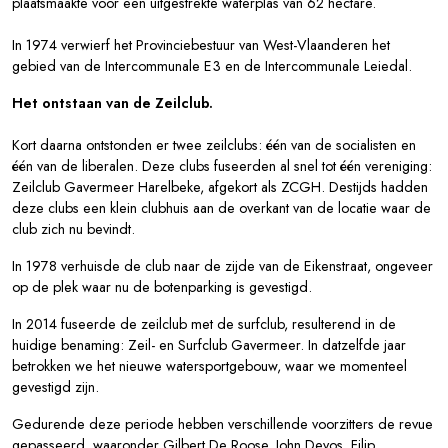
plaatsmaakte voor een uitgestrekte waterplas van 62 hectare.
In 1974 verwierf het Provinciebestuur van West-Vlaanderen het
gebied van de Intercommunale E3 en de Intercommunale Leiedal.
Het ontstaan van de Zeilclub.
Kort daarna ontstonden er twee zeilclubs: één van de socialisten en
één van de liberalen. Deze clubs fuseerden al snel tot één vereniging:
Zeilclub Gavermeer Harelbeke, afgekort als ZCGH. Destijds hadden
deze clubs een klein clubhuis aan de overkant van de locatie waar de
club zich nu bevindt.
In 1978 verhuisde de club naar de zijde van de Eikenstraat, ongeveer
op de plek waar nu de botenparking is gevestigd.
In 2014 fuseerde de zeilclub met de surfclub, resulterend in de
huidige benaming: Zeil- en Surfclub Gavermeer. In datzelfde jaar
betrokken we het nieuwe watersportgebouw, waar we momenteel
gevestigd zijn.
Gedurende deze periode hebben verschillende voorzitters de revue
gepasseerd, waaronder Gilbert De Roose, John Devos, Filip